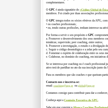
complementares.
O
GPC
é ainda signatário do
«Código Global de Étic
membros. Foi criado por duas associações profission
O
GPC
integra todos os sócios efetivos da APG, com 
• ou coaches profissionais;
• ou, tendo outras profissões, tenham interesse na ativ
Por forma a servir o seu propósito o
GPC
compromete
a. Promover o desenvolvimento dos seus membros como 
temáticas; supervisão; peer coaching, entre outros;
b. Promover a investigação, o estudo e a divulgação d
c. Seguir o código deontológico e a zelar pelo seu cum
d. Fomentar o espírito de colaboração entre os seus m
e. Colaborar, no domínio do coaching, em iniciativas 
Se se interessa por coaching ou é coach profissional j
ativo terá de partilhar no ato da sua inscrição junto d
Para os membros que são coaches e que queiram partici
Contacte-nos e inscreva-se:
email:
ou
coaching@apg.pt
global@apg.pt
Contamos consigo para contribuir para dar a conhecer, f
Conheça aqui a
Comissão Executiva do GPC.
Sabe em que consiste a
Aliança Coaching Profissiona