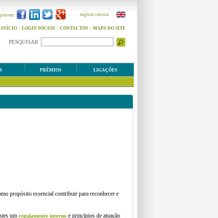
english version
gora em
INÍCIO
|
LOGIN SÓCIOS
|
CONTACTOS
|
MAPA DO SITE
PESQUISAR
S
PRÉMIOS
LIGAÇÕES
o propósito essencial contribuir para reconhecer e
estes um
e princípios de atuação
regulamento interno