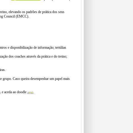
eino, elevando os padrões de prática dos seus
hing Council (EMCC).
os e disponibilização de informação; tertúlias
ação dos coaches através da prática e do treino;
ras.
 este grupo. Caso queira desempenhar um papel mais
e aceda ao doodle
.
o
aqui