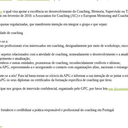
o qual visa apoiar a excelência no desenvolvimento do Coaching, Mentoria, Supervisão ou Tr
a»
ais em fevereiro de 2016: a Association for Coaching (AC) e o European Mentoring and Coac
quotas regularizadas, que manifestem intenção em integrar o grupo e que sejam:
idade de coaching.
-se a:
profissionais e/ou interessados em coaching, designadamente por meio de workshops, encontr
e aspetos relacionados com a atividade de coaching, nomeadamente o desenvolvimento e a atualiz
primento e atualização;
embros e outras entidades, promotoras de coaching, reconhecidamente credíveis e idóneas;
da APG, representando-a e assegurando o contacto com organizações afins, nacionais e estrangei
unte-se a nós! Para tal basta tornar-se sócio/a da APG e informar a sua intenção de se juntar a
a APG os seus diplomas ou certificados da formação específica de coaching que tirou.
par nos grupos de intervisão confidencial, organizado pelo GPC, por favor leia
este document
ortalecer e credibilizar a prática responsável e profissional do coaching em Portugal.
l?