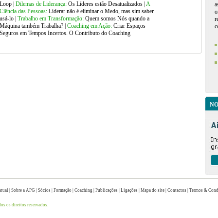
Loop
|
Dilemas de Liderança:
Os Líderes estão Desatualizados |
A
a
Ciência das Pessoas:
Liderar não é eliminar o Medo, mas sim saber
o
usá-lo
|
Trabalho em Transformação:
Quem somos Nós quando a
r
Máquina também Trabalha?
|
Coaching em Ação:
Criar Espaços
c
Seguros em Tempos Incertos. O Contributo do Coaching
NO
tual
|
Sobre a APG
|
Sócios
|
Formação
|
Coaching
|
Publicações
|
Ligações
|
Mapa do site
|
Contactos
|
Termos & Cond
s os direitos reservados.