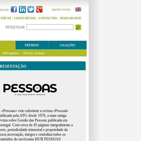
english version
gora em
INÍCIO
|
LOGIN SÓCIOS
|
CONTACTOS
|
MAPA DO SITE
PESQUISAR
S
PRÉMIOS
LIGAÇÕES
RHmagazine
Revista «human»
RESENTAÇÃO
 «Pessoas» veio substituir a revista «Pessoal»
ublicada pela APG desde 1976, a mais antiga
evista sobre Gestão das Pessoas publicada em
ortugal. Com cerca de 45 páginas integralmente a
ores, periodicidade trimestral e propriedade da
ossa associação, integra e centraliza todos os
onteúdos do novíssimo HUB PESSOAS