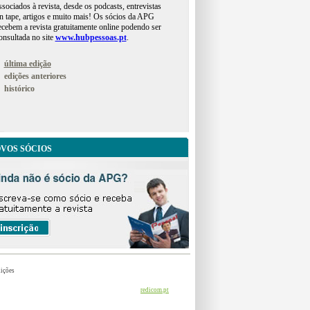
ssociados à revista, desde os podcasts, entrevistas
n tape, artigos e muito mais! Os sócios da APG
ecebem a revista gratuitamente online podendo ser
onsultada no site
www.hubpessoas.pt
.
última edição
edições anteriores
histórico
VOS SÓCIOS
ições
redicom.pt