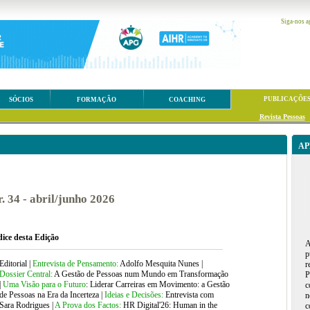
Siga-nos a
PUBLICAÇÕE
SÓCIOS
FORMAÇÃO
COACHING
Revista Pessoas
AP
. 34 - abril/junho 2026
dice desta Edição
A
p
Editorial |
Entrevista de Pensamento:
Adolfo Mesquita Nunes
|
r
Dossier Central:
A Gestão de Pessoas num Mundo em Transformação
P
|
Uma Visão para o Futuro
: Liderar Carreiras em Movimento: a Gestão
c
de Pessoas na Era da Incerteza
|
Ideias e Decisões:
Entrevista com
n
Sara Rodrigues
|
A Prova dos Factos:
HR Digital'26: Human in the
c