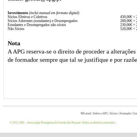
Investimento
(inclui manual em formato digital)
Sócios Efetivos e Coletivos
450,00€ +
Sócios Aderentes (estudantes) e Desempregados
200,00€ +
Estudantes e Desempregados não sócios
230,00€ +
Não Sócios
520,00€ +
Nota
A APG reserva-se o direito de proceder a alterações
de formador sempre que tal se justifique e por razõe
RH atual
|
Sobre a APG
|
Sócios
|
Formação
|
Coa
© 2012 APG - Associação Portuguesa de Gestão das Pessoas. Todos os direitos reservados.