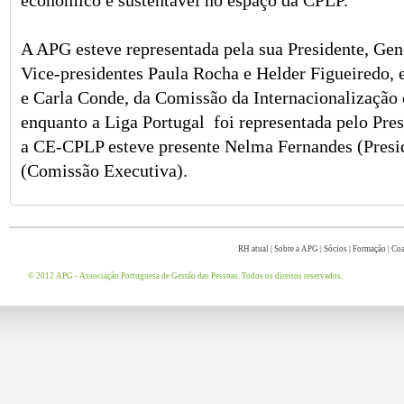
económico e sustentável no espaço da CPLP.
A APG esteve representada pela sua Presidente, Ge
Vice-presidentes Paula Rocha e Helder Figueiredo, 
e Carla Conde, da Comissão da Internacionalização
enquanto a Liga Portugal foi representada pelo Pres
a CE-CPLP esteve presente Nelma Fernandes (Presid
(Comissão Executiva).
RH atual
|
Sobre a APG
|
Sócios
|
Formação
|
Coa
© 2012 APG - Associação Portuguesa de Gestão das Pessoas. Todos os direitos reservados.