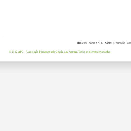
RH atual
|
Sobre a APG
|
Sócios
|
Formação
|
Coa
© 2012 APG - Associação Portuguesa de Gestão das Pessoas. Todos os direitos reservados.